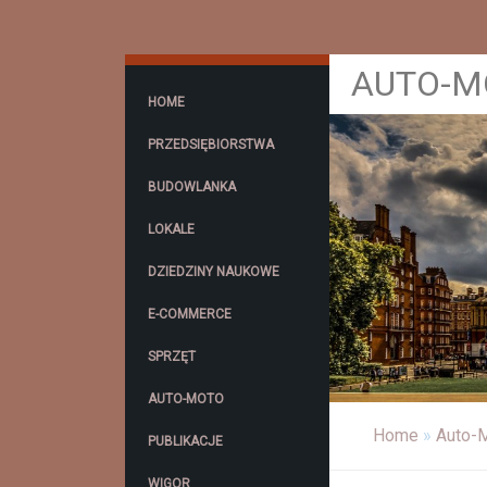
AUTO-MO
HOME
PRZEDSIĘBIORSTWA
BUDOWLANKA
LOKALE
DZIEDZINY NAUKOWE
E-COMMERCE
SPRZĘT
AUTO-MOTO
Home
»
Auto-
PUBLIKACJE
WIGOR