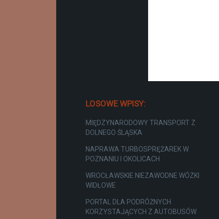
LOSOWE WPISY:
MIĘDZYNARODOWY TRANSPORT Z
DOLNEGO ŚLĄSKA
NAPRAWA TURBOSPRĘŻAREK W
POZNANIU I OKOLICACH
WROCŁAWSKIE NIEZAWODNE WÓZKI
WIDŁOWE
PORTAL DLA PODRÓŻNYCH
KORZYSTAJĄCYCH Z AUTOBUSÓW