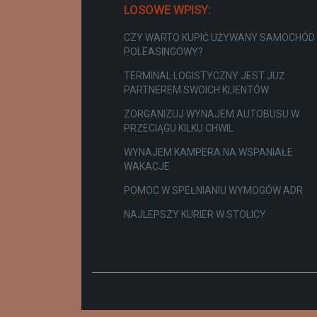
LOSOWE WPISY:
CZY WARTO KUPIĆ UŻYWANY SAMOCHÓD
POLEASINGOWY?
TERMINAL LOGISTYCZNY JEST JUŻ
PARTNEREM SWOICH KLIENTÓW
ZORGANIZUJ WYNAJEM AUTOBUSU W
PRZECIĄGU KILKU CHWIL
WYNAJEM KAMPERA NA WSPANIAŁE
WAKACJE
POMOC W SPEŁNIANIU WYMOGÓW ADR
NAJLEPSZY KURIER W STOLICY