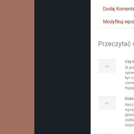
Dodaj Komenta
Modyfikuj wpi
Przeczytać 
Czy 
W pr
spraw
być 
cenie
Kupuj
Dobr
Nasz
wynaj
głów
siatk
wojew