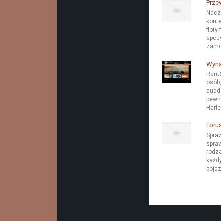
Prze
Nacz
konte
floty
spedy
zamów
Wyna
Rent&
osób,
quadó
pewno
Harle
Toru
Spraw
spraw
rodza
każdy
pojaz