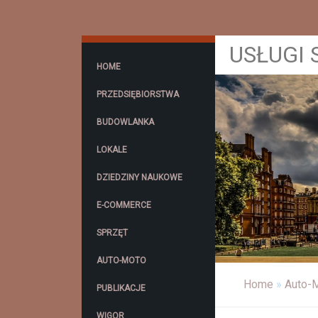
USŁUGI
HOME
PRZEDSIĘBIORSTWA
BUDOWLANKA
LOKALE
DZIEDZINY NAUKOWE
E-COMMERCE
SPRZĘT
AUTO-MOTO
Home
»
Auto-
PUBLIKACJE
WIGOR