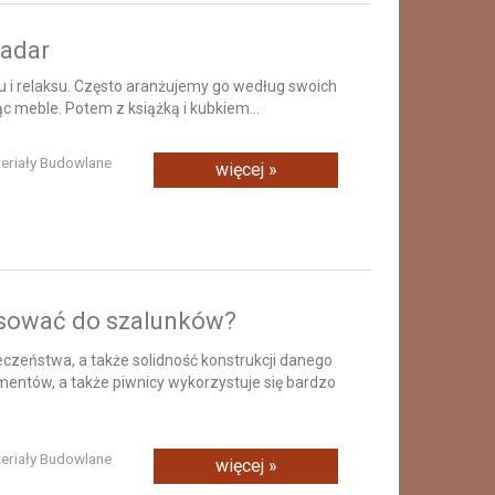
Jadar
u i relaksu. Często aranżujemy go według swoich
c meble. Potem z książką i kubkiem...
teriały Budowlane
więcej »
osować do szalunków?
zeństwa, a także solidność konstrukcji danego
entów, a także piwnicy wykorzystuje się bardzo
teriały Budowlane
więcej »