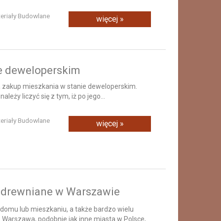
teriały Budowlane
więcej »
ie deweloperskim
a zakup mieszkania w stanie deweloperskim.
eży liczyć się z tym, iż po jego...
teriały Budowlane
więcej »
i drewniane w Warszawie
domu lub mieszkaniu, a także bardzo wielu
. Warszawa, podobnie jak inne miasta w Polsce,