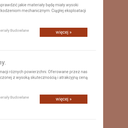
rawdzić jakie materiały będę miały wysoki
szkodzeniom mechanicznym. Ciągłej eksploatacji
teriały Budowlane
więcej »
y.
nacji różnych powierzchni. Oferowane przez nas
ączonej z wysoką skutecznością i atrakcyjną ceną.
teriały Budowlane
więcej »