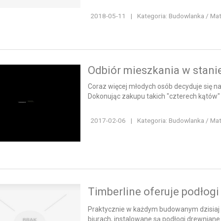
2018-05-11
|
Kategoria: Budowlanka / Ma
Odbiór mieszkania w stan
Coraz więcej młodych osób decyduje się n
Dokonując zakupu takich "czterech kątów" nal
2017-02-06
|
Kategoria: Budowlanka / Ma
Timberline oferuje podłog
Praktycznie w każdym budowanym dzisiaj 
biurach, instalowane są podłogi drewniane