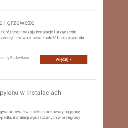
ne i grzewcze
k różnego rodzaju instalacje i urządzenia
przedsiębiorstwa można znaleźć bardzo szeroki
..
teriały Budowlane
więcej »
opylenu w instalacjach
 gwarantować wieloletnią bezawaryjną pracę
rzypadku instalacji wpuszczanych w przegrody