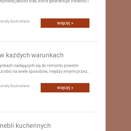
okiej jakości stali, która gwarantuje trwałość i
teriały Budowlane
więcej »
 w każdych warunkach
ynkach nadających się do remontu powinni
 zrobić na wiele sposobów, między innymi przez...
teriały Budowlane
więcej »
mebli kuchennych