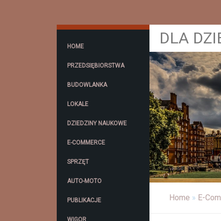
DLA DZI
HOME
PRZEDSIĘBIORSTWA
BUDOWLANKA
LOKALE
DZIEDZINY NAUKOWE
E-COMMERCE
SPRZĘT
AUTO-MOTO
Home
»
E-Com
PUBLIKACJE
WIGOR