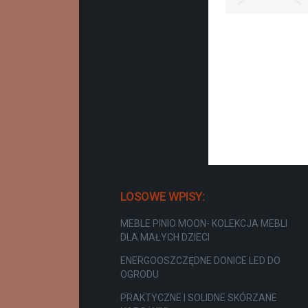
LOSOWE WPISY:
MEBLE PINIO MOON- KOLEKCJA MEBLI
DLA MAŁYCH DZIECI
ENERGOOSZCZĘDNE DONICE LED DO
OGRODU
PRAKTYCZNE I SOLIDNE SKÓRZANE