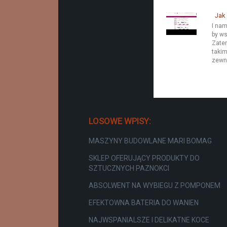
Jak 
I nam
by ws
Zatem
takim
zewnę
LOSOWE WPISY:
MASZYNY BUDOWLANE MARI BOMAG
SKLEP OFERUJĄCY PRODUKTY DO
SZTUCZNYCH PAZNOKCI
ABSOLWENT NA WYBIEGU Z POMPONEM
EFEKTOWNA BATERIA DO WANIEN
NAJWSPANIALSZE I DELIKATNE KOCE