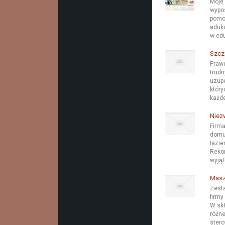
Moje
wypo
pomo
eduka
w edu
Szcz
Praw
trudn
uzupe
który
każde
Niez
Firma
domu.
łazie
Reko
wyjąt
Masz
Zest
firmy
W skł
różne
stero