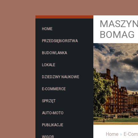
MASZYN
HOME
BOMAG
PRZEDSIĘBIORSTWA
BUDOWLANKA
LOKALE
DZIEDZINY NAUKOWE
E-COMMERCE
SPRZĘT
AUTO-MOTO
PUBLIKACJE
Home
»
E-Com
WIGOR