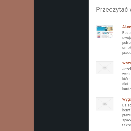
Przeczytać 
Akce
Bezpi
swoje
pobie
umożl
praco
Wsze
Jeżel
wędka
które
dlate
bardz
Wygo
Dziec
komfo
prawi
space
także