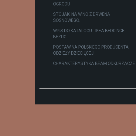
OGRODU
STOJAKI NA WINO Z DRWENA
SOSNOWEGO.
WPIS DO KATALOGU - IKEA BEDDINGE
BEZUG
POSTAW NA POLSKIEGO PRODUCENTA
ODZIEŻY DZIECIĘCEJ!
CHARAKTERYSTYKA BEAM ODKURZACZE