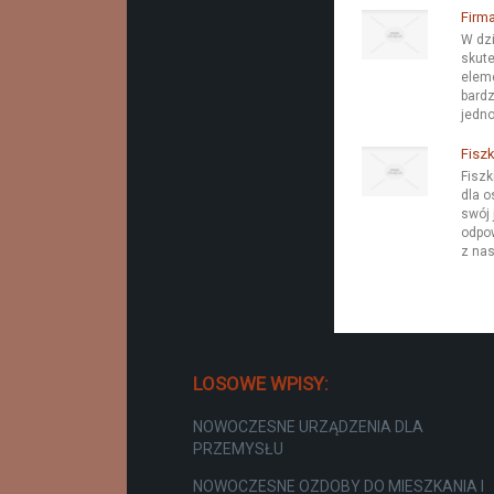
Firm
W dz
skute
elem
bardz
jedno
Fiszk
Fiszk
dla o
swój 
odpow
z nas
LOSOWE WPISY:
NOWOCZESNE URZĄDZENIA DLA
PRZEMYSŁU
NOWOCZESNE OZDOBY DO MIESZKANIA I