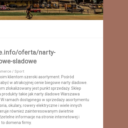
e.info/oferta/narty-
gowe-sladowe
mmerce / Sport
oim klientom szeroki asortyment. Pośród
być w atrakcyjnej cenie biegowe narty śladowe.
m zlokalizowany jest punkt sprzedaży. Sklep
a produkty takie jak narty śladowe Warszawa
ki. W ramach dostępnego w sprzedaży asortymentu
oria, okulary, rowery elektryczne i wiele innych
feruje również zainteresowanym świetnie
Rzetelne informacje na stronie internetowej i
ń to domena firmy.