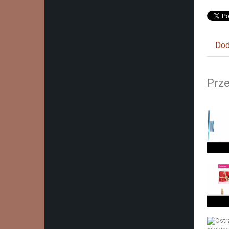
Dod
Prze