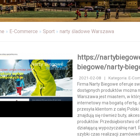
me
»
E-Commerce
»
Sport
»
narty śladowe Warszawa
https://nartybiegow
biegowe/narty-bie
2021-02-08
|
Kategoria: E-Co
Firma Narty Biegowe oferuje sw
dostępnych produktów można na
Warszawa jest miastem, w który
internetowy ma bogatą ofertę, 
przesyła klientom z całej Pols
znajdują się również buty, akces
produktów. Przedsiębiorstwo o
działającą wypożyczalnię nart. 
szybki czas realizacji zamówie