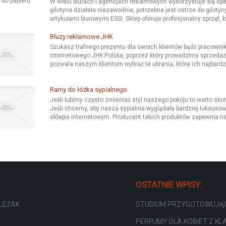
W wielu biurach i agencjach reklamowych wykorzystuje się spe
gilotyna działała niezawodnie, potrzebne jest ostrze do gilotyny
artykułami biurowymi ESSI. Sklep oferuje profesjonalny sprzęt, kt
Bluzy reklamowe JHK
Szukasz trafnego prezentu dla swoich klientów bądź pracowni
internetowego JHK Polska, poprzez który prowadzimy sprzedaż 
pozwala naszym klientom wybrać te ubrania, które ich najbardzie
Ramy do łóżka sypialnego
Jeśli lubimy często zmieniać styl naszego pokoju to warto s
Jeśli chcemy, aby nasza sypialnia wyglądała bardziej luksuso
sklepie internetowym. Producent takich produktów zapewnia n
OSTATNIE WPISY:
LEŻAK.
STUDIUM PRZYGOTOWUJĄC
PERFUMY DLA KOBIET Z KL