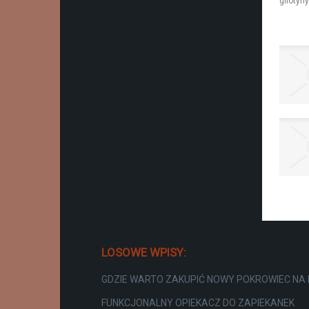
LOSOWE WPISY:
GDZIE WARTO ZAKUPIĆ NOWY POKROWIEC NA 
FUNKCJONALNY OPIEKACZ DO ZAPIEKANEK