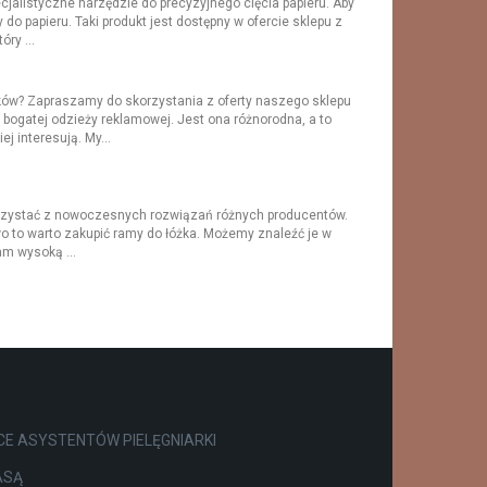
cjalistyczne narzędzie do precyzyjnego cięcia papieru. Aby
 do papieru. Taki produkt jest dostępny w ofercie sklepu z
óry ...
ków? Zapraszamy do skorzystania z oferty naszego sklepu
bogatej odzieży reklamowej. Jest ona różnorodna, a to
j interesują. My...
korzystać z nowoczesnych rozwiązań różnych producentów.
wo to warto zakupić ramy do łóżka. Możemy znaleźć je w
am wysoką ...
E ASYSTENTÓW PIELĘGNIARKI
ASĄ