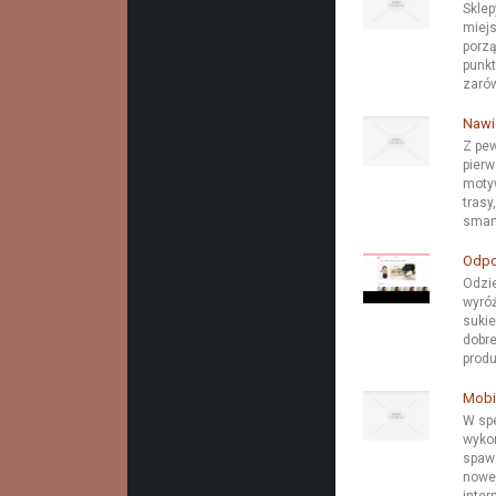
Sklep
miejs
porzą
punkt
zarów
Nawi
Z pew
pierw
motyw
trasy
smart
Odpo
Odzie
wyróż
sukie
dobre
produ
Mobi
W sp
wyko
spawa
nowej
inter