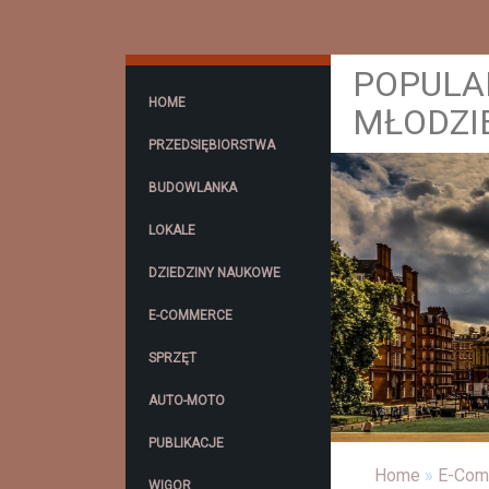
POPULA
HOME
MŁODZI
PRZEDSIĘBIORSTWA
BUDOWLANKA
LOKALE
DZIEDZINY NAUKOWE
E-COMMERCE
SPRZĘT
AUTO-MOTO
PUBLIKACJE
Home
»
E-Com
WIGOR