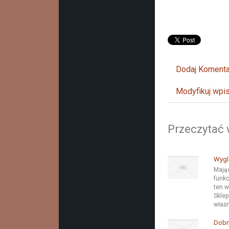
Dodaj Komenta
Modyfikuj wpi
Przeczytać 
Wyglą
Mając
funkc
ten w
Sklep
właśn
Dobr