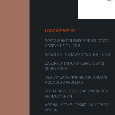
LOSOWE WPISY:
POSTAW NA POLSKIEGO PRODUCENTA
ODZIEŻY DZIECIĘCEJ!
DODATKI DLA KRAWIECTWA I NIE TYLKO
ZAKUPY W TANICH INTERNETOWYCH
DROGERIACH
IDEALNY ZAMIENNIK GIORGIO ARMANI
AQUA DI GIO PROFUMO
KUPUJ TANIEJ DZIĘKI NASZYM KODOM
PROMOCYJNYM
ARTYKUŁY FRYZJERSKIE - NAJLEPSZY
WYBÓR!