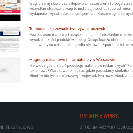
Wagi przemysłowe czy sklepowe z naszej oferty to bogaty ze
wszystkie oferowane wagi to instalacje pochodzące od reno
wydajność i wysoką dokładność pomiaru. Nasze wagi przemysło
Tomsonic - zgrzewanie tworzyw sztucznych
Nowoczesne maszyny i urządzenia są dziś niezbędne w każdej 
wysokiej jakości produktów i usług. Odkąd branża chemiczna za
nich tworzywa sztuczne, pojawiła się również potrzeba ich dowo
Magnesy reklamowe i inne materiały w Warszawie.
Nie wiesz gdzie zlecić produkcję materiałów reklamowych? P
reklamowe? Warszawa to miasto, gdzie posiadamy siedzibę nas
klientów nie tylko z Warszawy i województwa mazowieckie, ale 
OSTATNIE WPISY:
MIE TEKSTYLIOWO
STUDIUM PRZYGOTOWUJĄC