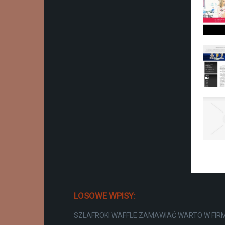
LOSOWE WPISY:
SZLAFROKI WAFFLE ZAMAWIAĆ WARTO W FIR