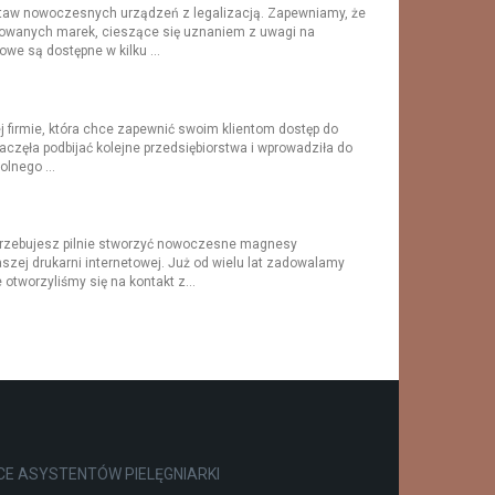
staw nowoczesnych urządzeń z legalizacją. Zapewniamy, że
mowanych marek, cieszące się uznaniem z uwagi na
we są dostępne w kilku ...
firmie, która chce zapewnić swoim klientom dostęp do
częła podbijać kolejne przedsiębiorstwa i wprowadziła do
lnego ...
otrzebujesz pilnie stworzyć nowoczesne magnesy
zej drukarni internetowej. Już od wielu lat zadowalamy
otworzyliśmy się na kontakt z...
E ASYSTENTÓW PIELĘGNIARKI