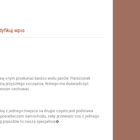
yfikuj wpis
ię o tym przekonać bardzo wielu panów. Pierścionek
zią przyszłego szczęścia, którego ma doświadczyć
owinien cechować ...
ię z jednego miejsca na drugie często jest podstawa
 posiadaczem samochodu, żeby przewieźć coś z jednego
g pojazdów to nasza specjalnoś�...