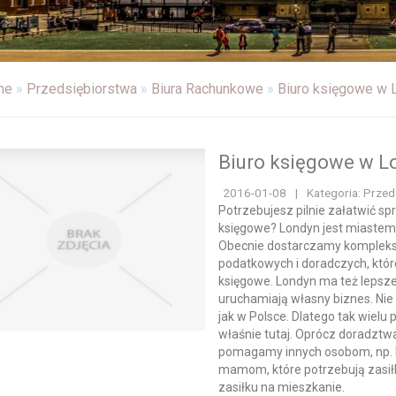
me
»
Przedsiębiorstwa
»
Biura Rachunkowe
»
Biuro księgowe w L
Biuro księgowe w Lo
2016-01-08
|
Kategoria: Prze
Potrzebujesz pilnie załatwić 
księgowe? Londyn jest miastem, 
Obecnie dostarczamy kompleks
podatkowych i doradczych, któr
księgowe. Londyn ma też lepsze
uruchamiają własny biznes. Nie 
jak w Polsce. Dlatego tak wielu
właśnie tutaj. Oprócz doradzt
pomagamy innych osobom, np. 
mamom, które potrzebują zasił
zasiłku na mieszkanie.