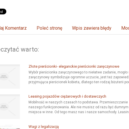
aj Komentarz
Poleć stronę
Wpis zawiera błędy
Mod
czytać warto:
Złote pierścionki- eleganckie pierścionki zaręczynowe
Wybór pierścionka zaręczynowego to niełatwe zadanie, mogło s
zaręczynowy symbolizuje ogromne uczucie, jest też zapowied
przyjmująca pierścionek kobieta, dlatego ten rodzaj biżuterii p
Leasing pojazdów ciężarowych i dostawczych
Mobilność w naszych czasach to podstawa. Przemieszczanie s
naszego funkcjonowania. Ale nie musisz od razu być dumnym
miejsca w inne. Od tego masz nas i nasze samochody. Leasin
Wagi z legalizacją