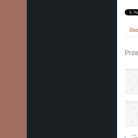
Dod
Prze