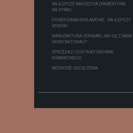
NAJLEPSZE NARZĘDZIA DIAMENTOWE
NA RYNKU
POWER BANKI REKLAMOWE - NAJLEPSZY
WYBÓR!
MANUFAKTURA CERAMIKI-JAK SIĘ Z NAMI
SKONTAKTOWAĆ?
SPRZEDAŻ I DOSTAWY DREWNA
KOMINKOWEGO
NIEDROGIE URZĄDZENIA