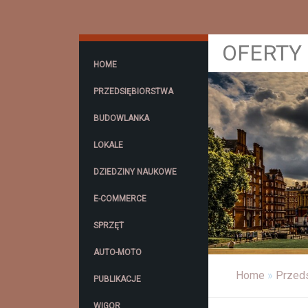
OFERTY 
HOME
PRZEDSIĘBIORSTWA
BUDOWLANKA
LOKALE
DZIEDZINY NAUKOWE
E-COMMERCE
SPRZĘT
AUTO-MOTO
Home
»
Przeds
PUBLIKACJE
WIGOR