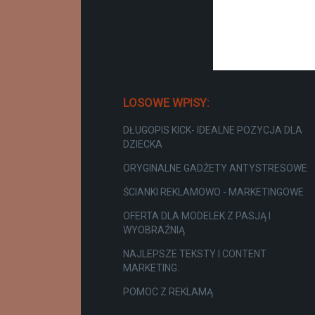
LOSOWE WPISY:
DŁUGOPIS KICK- IDEALNE POZYCJA DLA
DZIECKA
ORYGINALNE GADŻETY ANTYSTRESOWE
ŚCIANKI REKLAMOWO - MARKETINGOWE
OFERTA DLA MODELEK Z PASJĄ I
WYOBRAŹNIĄ
NAJLEPSZE TEKSTY I CONTENT
MARKETING.
POMOC Z REKLAMĄ