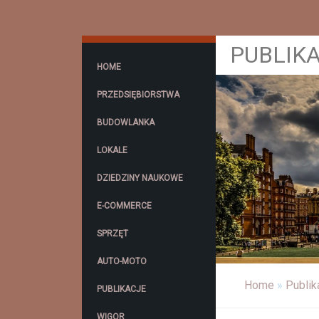
PUBLIKA
HOME
PRZEDSIĘBIORSTWA
BUDOWLANKA
LOKALE
DZIEDZINY NAUKOWE
E-COMMERCE
SPRZĘT
AUTO-MOTO
Home
»
Publik
PUBLIKACJE
WIGOR