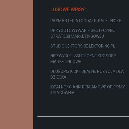
LOSOWE WPISY:
PASMANTERIA I DODATKI KALETNICZE
PRZYGOTOWYWANIE SKUTECZNEJ
STRATEGII MARKETINGOWEJ
STUDIO LEKTORSKIE LEKTORING.PL
NIEZWYKŁE I SKUTECZNE SPOSOBY
MARKETINGOWE
DŁUGOPIS KICK- IDEALNE POZYCJA DLA
DZIECKA
IDEALNE ŚCIANKI REKLAMOWE OD FIRMY
IPRACOWNIA