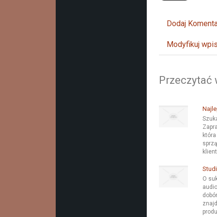
Dodaj Komenta
Modyfikuj wpi
Przeczytać 
Najle
Szuka
Zapra
która
sprzą
klien
Studi
O suk
audio
dobór
znajd
produ