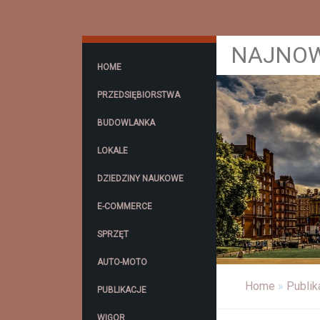
NAJNOW
HOME
PRZEDSIĘBIORSTWA
BUDOWLANKA
LOKALE
DZIEDZINY NAUKOWE
E-COMMERCE
SPRZĘT
AUTO-MOTO
Home
»
Publik
PUBLIKACJE
WIGOR