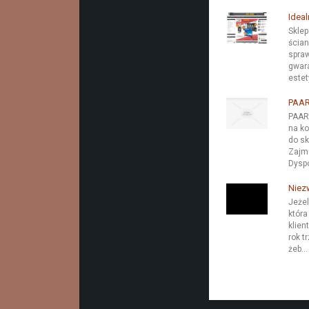
Ideal
Sklep
ścian
spraw
gwara
estet
PAAR
PAAR 
na ko
do sk
Zajm
Dyspo
Niez
Jeżel
która
klien
rok t
żeb...