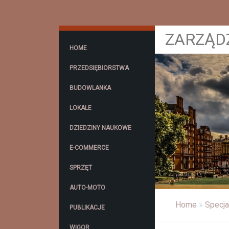
ZARZĄD
HOME
PRZEDSIĘBIORSTWA
BUDOWLANKA
LOKALE
DZIEDZINY NAUKOWE
E-COMMERCE
SPRZĘT
AUTO-MOTO
Home
»
Specja
PUBLIKACJE
WIGOR