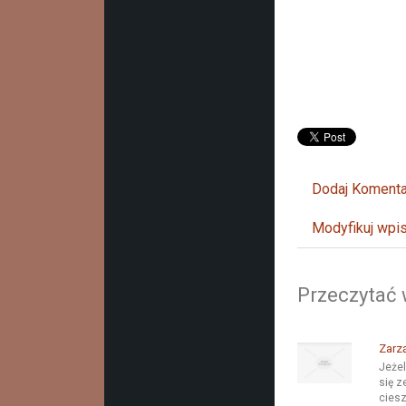
Dodaj Komenta
Modyfikuj wpi
Przeczytać 
Zarz
Jeżel
się z
cies