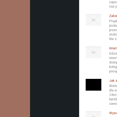
zapoz
nas ju
Zabe
Proje
produ
przec
stoli
Nie z
Inte
Gdzie
inter
dostę
koleg
pocią
Jak 
Wielu
dla s
Zdecy
bardz
zawo
Wyso