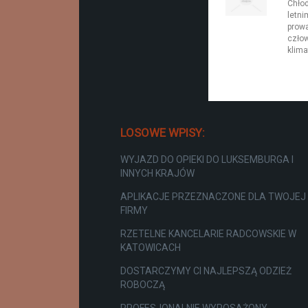
Chłod
letni
prow
człow
klima
LOSOWE WPISY:
WYJAZD DO OPIEKI DO LUKSEMBURGA I
INNYCH KRAJÓW
APLIKACJE PRZEZNACZONE DLA TWOJEJ
FIRMY
RZETELNE KANCELARIE RADCOWSKIE W
KATOWICACH
DOSTARCZYMY CI NAJLEPSZĄ ODZIEŻ
ROBOCZĄ
PROFESJONALNIE WYPOSAŻONY