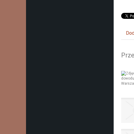
Dod
Prze