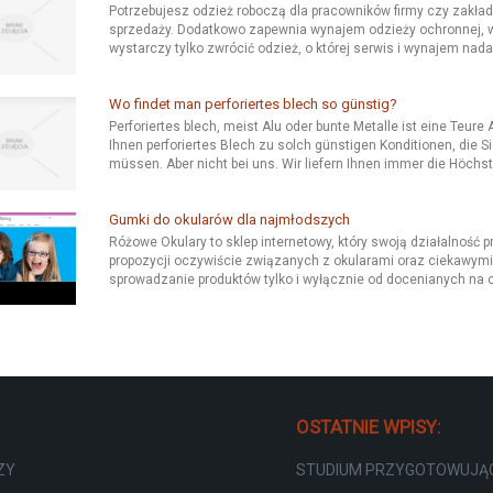
Potrzebujesz odzież roboczą dla pracowników firmy czy zakładu?
sprzedaży. Dodatkowo zapewnia wynajem odzieży ochronnej, w
wystarczy tylko zwrócić odzież, o której serwis i wynajem nada
Wo findet man perforiertes blech so günstig?
Perforiertes blech, meist Alu oder bunte Metalle ist eine Teure
Ihnen perforiertes Blech zu solch günstigen Konditionen, die 
müssen. Aber nicht bei uns. Wir liefern Ihnen immer die Höchste
Gumki do okularów dla najmłodszych
Różowe Okulary to sklep internetowy, który swoją działalność 
propozycji oczywiście związanych z okularami oraz ciekawymi
sprowadzanie produktów tylko i wyłącznie od docenianych na c
OSTATNIE WPISY:
ZY
STUDIUM PRZYGOTOWUJĄC