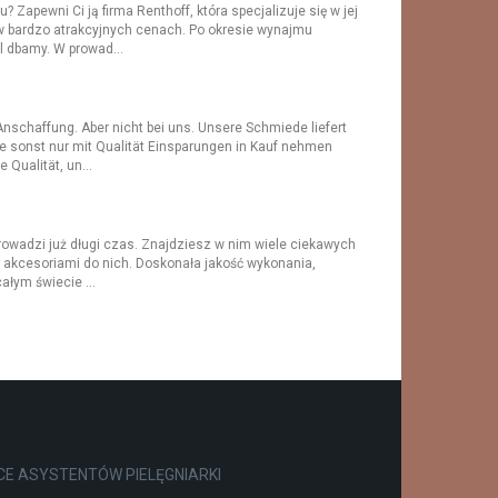
 Zapewni Ci ją firma Renthoff, która specjalizuje się w jej
 bardzo atrakcyjnych cenach. Po okresie wynajmu
l dbamy. W prowad...
 Anschaffung. Aber nicht bei uns. Unsere Schmiede liefert
Sie sonst nur mit Qualität Einsparungen in Kauf nehmen
 Qualität, un...
prowadzi już długi czas. Znajdziesz w nim wiele ciekawych
 akcesoriami do nich. Doskonała jakość wykonania,
ałym świecie ...
E ASYSTENTÓW PIELĘGNIARKI