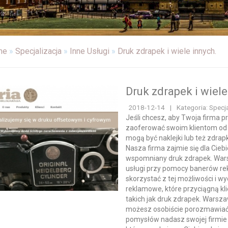
me
»
Specjalizacja
»
Inne Usługi
»
Druk zdrapek i wiele innych.
Druk zdrapek i wiele
2018-12-14
|
Kategoria: Specja
Jeśli chcesz, aby Twoja firma pr
zaoferować swoim klientom od
mogą być naklejki lub też zdrap
Nasza firma zajmie się dla Cieb
wspomniany druk zdrapek. Wars
usługi przy pomocy banerów re
skorzystać z tej możliwości i w
reklamowe, które przyciągną kli
takich jak druk zdrapek. Warsza
możesz osobiście porozmawiać z 
pomysłów nadasz swojej firmie