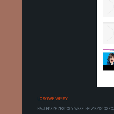
LOSOWE WPISY:
NAJLEPSZE ZESPOŁY WESELNE W BYDGOSZC