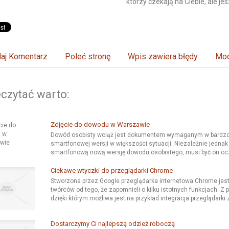
którzy czekają na Ciebie, ale jes
aj Komentarz
Poleć stronę
Wpis zawiera błędy
Mod
czytać warto:
Zdjęcie do dowodu w Warszawie
Dowód osobisty wciąż jest dokumentem wymaganym w bardzo 
smartfonowej wersji w większości sytuacji. Niezależnie jednak
smartfonową nową wersję dowodu osobistego, musi być on ocz
Ciekawe wtyczki do przeglądarki Chrome
Stworzona przez Google przeglądarka internetowa Chrome jest o
twórców od tego, że zapomnieli o kilku istotnych funkcjach.
dzięki którym możliwa jest na przykład integracja przeglądarki 
Dostarczymy Ci najlepszą odzież roboczą