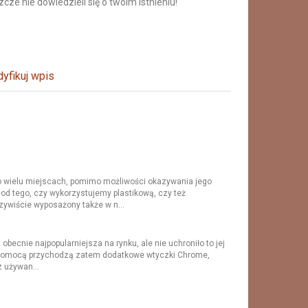
zcze nie dowiedzieli się o twoim istnieniu!
yfikuj wpis
wielu miejscach, pomimo możliwości okazywania jego
 od tego, czy wykorzystujemy plastikową, czy też
ywiście wyposażony także w n...
becnie najpopularniejsza na rynku, ale nie uchroniło to jej
 Z pomocą przychodzą zatem dodatkowe wtyczki Chrome,
z używan...