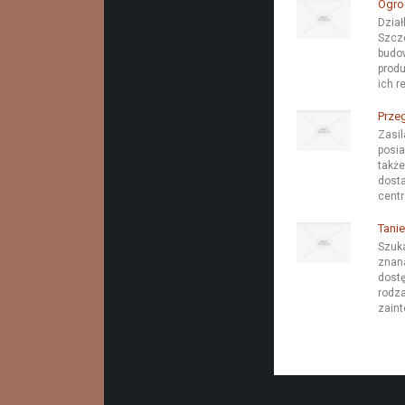
Ogro
Dział
Szcze
budow
produ
ich r
Przeg
Zasil
posia
takż
dosta
centr
Tani
Szuka
znana
dostę
rodza
zaint