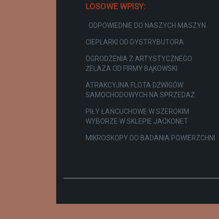
LOSOWE WPISY:
ODPOWIEDNIE DO NASZYCH MASZYN
CIEPLARKI OD DYSTRYBUTORA
OGRODZENIA Z ARTYSTYCZNEGO
ŻELAZA OD FIRMY BĄKOWSKI
ATRAKCYJNA FLOTA DŹWIGÓW
SAMOCHODOWYCH NA SPRZEDAŻ
PIŁY ŁAŃCUCHOWE W SZEROKIM
WYBORZE W SKLEPIE JACKONET
MIKROSKOPY DO BADANIA POWIERZCHNI