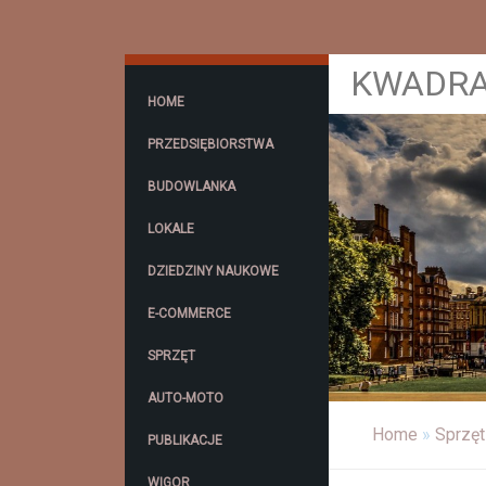
KWADRA
HOME
PRZEDSIĘBIORSTWA
BUDOWLANKA
LOKALE
DZIEDZINY NAUKOWE
E-COMMERCE
SPRZĘT
AUTO-MOTO
Home
»
Sprzęt
PUBLIKACJE
WIGOR