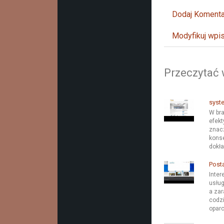
Dodaj Komenta
Modyfikuj wpi
Przeczytać 
syst
W bra
efekt
znacz
konse
dokła
Post
Inter
usług
a za
codzi
oparc