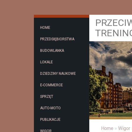
PRZECI
HOME
TRENIN
PRZEDSIĘBIORSTWA
BUDOWLANKA
LOKALE
DZIEDZINY NAUKOWE
E-COMMERCE
SPRZĘT
AUTO-MOTO
PUBLIKACJE
Home
»
Wigor
WIGOR