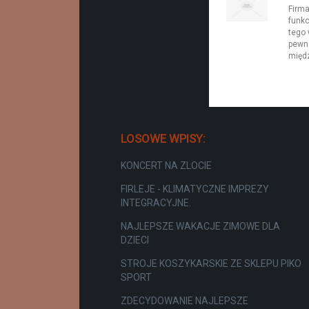
Firma
funkc
tego 
pewno
międz
LOSOWE WPISY:
KONCERT NA ZLOCIE
FIRLEJE - KLIMATYCZNE IMPREZY
INTEGRACYJNE.
NAJLEPSZE WAKACJE ZIMOWE DLA
DZIECI
STROJE KOSZYKARSKIE ZE SKLEPU PIKO
SPORT
ZDECYDOWANIE NAJLEPSZE