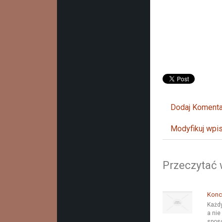
Dodaj Komenta
Modyfikuj wpi
Przeczytać 
Konce
Każdy
a nie
sposó