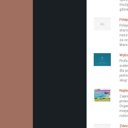
muzyc
gdzie
Firle
Firle
staro
nasze
za or
Warsz
Wybó
Profe
srebr
dla p
jest
skup 
Najl
Zapra
prowa
Organ
miejs
rodzi
Zdec