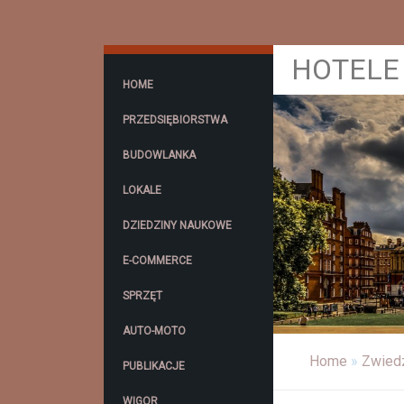
HOTELE 
HOME
PRZEDSIĘBIORSTWA
BUDOWLANKA
LOKALE
DZIEDZINY NAUKOWE
E-COMMERCE
SPRZĘT
AUTO-MOTO
Home
»
Zwied
PUBLIKACJE
WIGOR