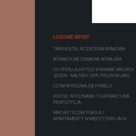
LOSOWE WPISY:
TANI HOSTEL W CENTRUM KRAKOWA
ATRAKCYJNE DOMKI NA WYNAJEM
CO OFERUJĄ HOTELE W KRAINIE WIELKICH
JEZIOR - MAZURY, SPA I PEŁEN RELAKS
CZYM WYRÓŻNIA SIĘ POMELO
HOSTEL W POZNANIU TO ATRAKCYJNA
PROPOZYCJA
FANTASTYCZNE POKOJE I
APARTAMENTY W MIĘDZYZDROJACH