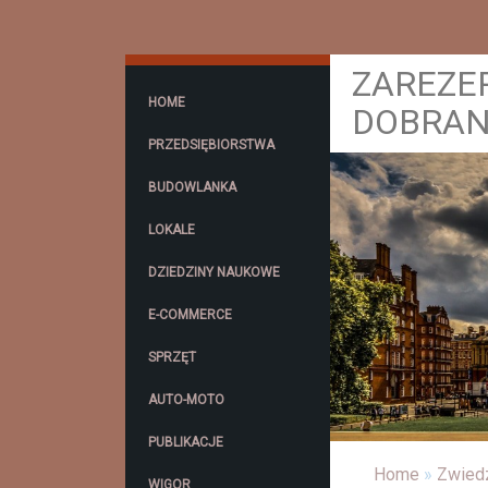
ZAREZE
HOME
DOBRA
PRZEDSIĘBIORSTWA
BUDOWLANKA
LOKALE
DZIEDZINY NAUKOWE
E-COMMERCE
SPRZĘT
AUTO-MOTO
PUBLIKACJE
Home
»
Zwied
WIGOR