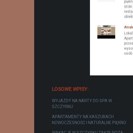
piękn
stoki
resta
obiekt
Atra
Lokal
Apart
przes
wysok
osób 
LOSOWE WPISY:
WYJAZDY NA NARTY DO SPA W
SZCZYRKU
APARTAMENTY NA KASZUBACH.
NOWOCZESNOŚĆ I NATURALNE PIĘKNO
WAKACJE W SZCZYRKU TAKŻE POZA