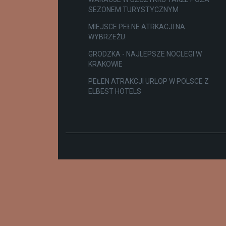
SEZONEM TURYSTYCZNYM
MIEJSCE PEŁNE ATRKACJI NA
WYBRZEŻU.
GRODZKA - NAJLEPSZE NOCLEGI W
KRAKOWIE
PEŁEN ATRAKCJI URLOP W POLSCE Z
ELBEST HOTELS