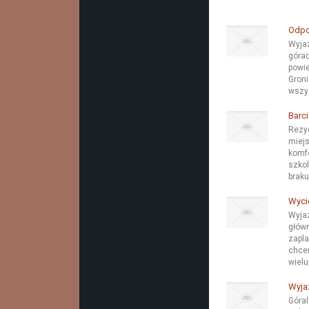
Odpo
Wyjaz
górac
powie
Groni
wszys
Barci
Rezy
miejs
komfo
szkol
braku
Wyci
Wyjaz
główn
zapla
chcem
wielu
Wyja
Góral